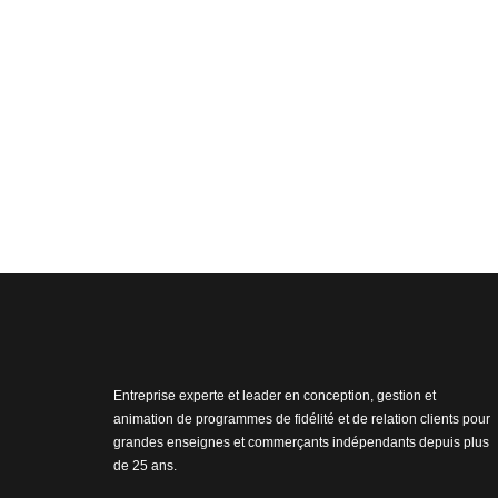
Entreprise experte et leader en conception, gestion et
animation de programmes de fidélité et de relation clients pour
grandes enseignes et commerçants indépendants depuis plus
de 25 ans.