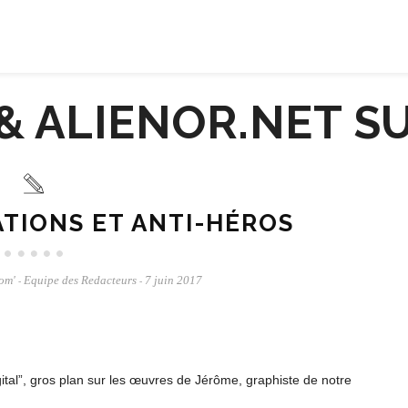
ATIONS ET ANTI-HÉROS
om'
Equipe des Redacteurs
7 juin 2017
-
-
ital”, gros plan sur les œuvres de Jérôme, graphiste de notre