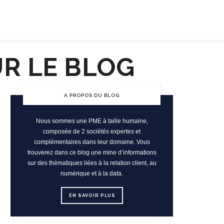
ENTREPRISE RESPONSABLE
JOB
A PROPOS DU BLOG
Nous sommes une PME à taille humaine,
composée de 2 sociétés expertes et
complémentaires dans leur domaine. Vous
trouverez dans ce blog une mine d’informations
sur des thématiques liées à la relation client, au
numérique et à la data.
EN SAVOIR PLUS