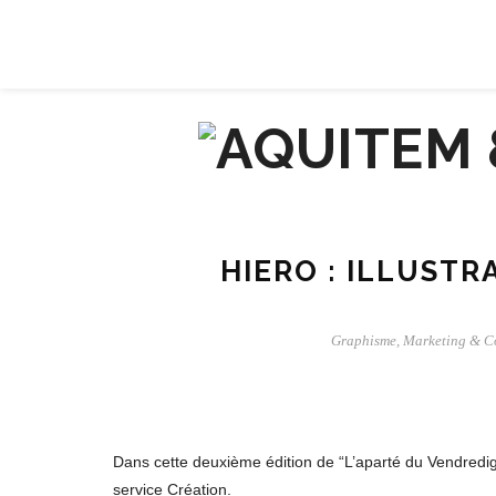
À PROPOS
CONTACT
HIERO : ILLUSTR
Graphisme
,
Marketing & C
Dans cette deuxième édition de “L’aparté du Vendredig
service Création.