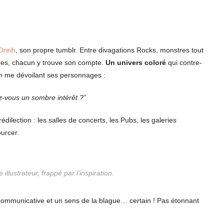
Oreih
, son propre tumblr. Entre divagations Rocks, monstres tout
ques, chacun y trouve son compte.
Un univers coloré
qui contre-
en me dévoilant ses personnages :
z-vous un sombre intérêt ?”
rédilection : les salles de concerts, les Pubs, les galeries
ourcer.
 illustrateur, frappé par l’inspiration.
communicative et un sens de la blague… certain ! Pas étonnant