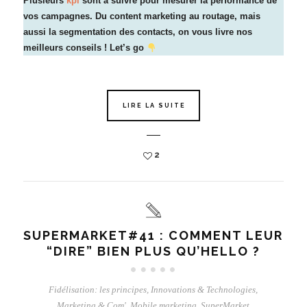
Plusieurs
kpi
sont à suivre pour mesurer la performance de
vos campagnes. Du content marketing au routage, mais
aussi la segmentation des contacts, on vous livre nos
meilleurs conseils ! Let’s go
LIRE LA SUITE
2
SUPERMARKET#41 : COMMENT LEUR
“DIRE” BIEN PLUS QU’HELLO ?
Fidélisation: les principes
,
Innovations & Technologies
,
Marketing & Com'
,
Mobile marketing
,
SuperMarket