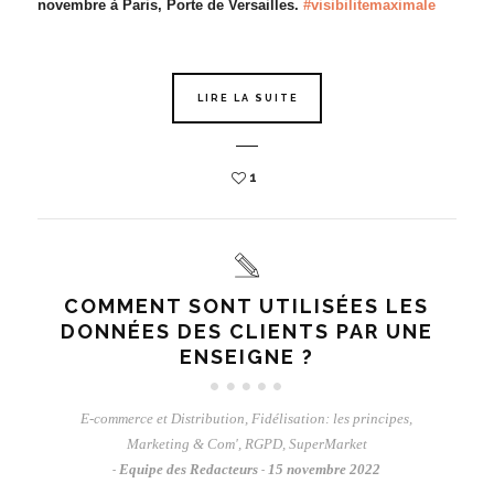
novembre à Paris, Porte de Versailles.
#visibilitemaximale
LIRE LA SUITE
1
COMMENT SONT UTILISÉES LES
DONNÉES DES CLIENTS PAR UNE
ENSEIGNE ?
E-commerce et Distribution
,
Fidélisation: les principes
,
Marketing & Com'
,
RGPD
,
SuperMarket
Equipe des Redacteurs
15 novembre 2022
-
-