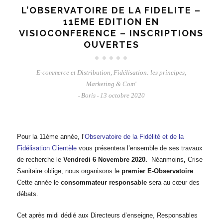
L’OBSERVATOIRE DE LA FIDELITE –
11EME EDITION EN
VISIOCONFERENCE – INSCRIPTIONS
OUVERTES
E-commerce et Distribution
,
Fidélisation: les principes
,
Marketing & Com'
Boris
13 octobre 2020
-
-
Pour la 11ème année, l’
Observatoire de la Fidélité et de la
Fidélisation Clientèle
vous présentera l’ensemble de ses travaux
de recherche le
Vendredi 6 Novembre 2020.
Néanmoins
,
Crise
Sanitaire oblige, nous organisons le
premier E-Observatoire
.
Cette année le
consommateur responsable
sera au cœur des
débats.
Cet après midi dédié aux Directeurs d’enseigne, Responsables