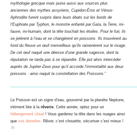
mythologie grecque mais puise aussi aux sources plus
anciennes des mythes assyriens, Cupidon-Éros et Vénus-
Aphrodite furent surpris dans leurs ébats sur les bords de
l’Euphrate par Typhon, le monstre enfanté par Gaïa, la Terre, mi-
fauve, mi-humain, dont la tête touchait les étoiles. Pour le fuir, ils
se jetèrent à l’eau et se changèrent en poissons. Ils trouvèrent au
fond du fleuve un œuf merveilleux qu’ils ramenèrent sur le rivage.
De cet œuf naquit une déesse d’une grande sagesse, dont la
réputation ne tarda pas à se répandre. Elle put alors intercéder
auprès de Jupiter-Zeus pour qu’il accorde l’immortalité aux deux
poissons : ainsi naquit la constellation des Poissons
.”
————————————————————————————————
Le Poisson est un signe d’eau, gouverné par la planète Neptune,
intiment liée à la
rêverie
. Cette année, optez pour un
hébergement cloud
! Vous garderez la tête dans les nuages ainsi
que
vos données
. Rêver, c’est chouette, sécuriser c’est mieux !