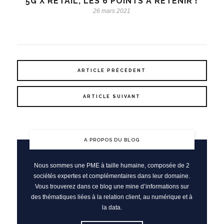
5G X RETAIL, LES 6 POINTS À RETENIR !
26 mars 2021
ARTICLE PRÉCÉDENT
ARTICLE SUIVANT
A PROPOS DU BLOG
Nous sommes une PME à taille humaine, composée de 2
sociétés expertes et complémentaires dans leur domaine.
Vous trouverez dans ce blog une mine d’informations sur
des thématiques liées à la relation client, au numérique et à
la data.