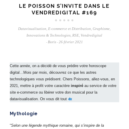
LE POISSON S’INVITE DANS LE
VENDREDIGITAL #169
Datavisualisation
,
E-commerce et Distribution
,
Graphisme
,
Innovations & Technologies
,
RSE
,
Vendredigital
Boris
26 février 2021
-
-
Cette année, on a décidé de vous prédire votre horoscope
digital…Mois par mois, découvrez ce que les astres
technologiques vous prédisent. Chers Poissons, allez-vous, en
2021, mettre à profit votre caractère
inspiré
au service de votre
site e-commerce ou libérer votre don musical pour la
datavisualisation. On vous dit tout
Mythologie
“
Selon une légende mythique romaine, qui s’inspire de la