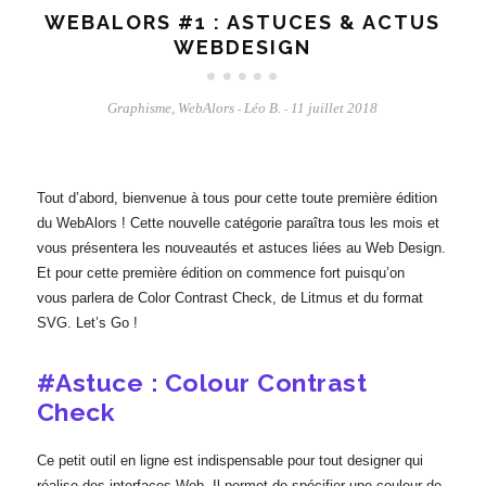
WEBALORS #1 : ASTUCES & ACTUS
WEBDESIGN
Graphisme
,
WebAlors
Léo B.
11 juillet 2018
-
-
Tout d’abord, bienvenue à tous pour cette toute première édition
du WebAlors ! Cette nouvelle catégorie paraîtra tous les mois et
vous présentera les nouveautés et astuces liées au Web Design.
Et pour cette première édition on commence fort puisqu’on
vous parlera de Color Contrast Check, de Litmus et du format
SVG. Let’s Go !
#Astuce : Colour Contrast
Check
Ce petit outil en ligne est indispensable pour tout designer qui
réalise des interfaces Web. Il permet de spécifier une couleur de