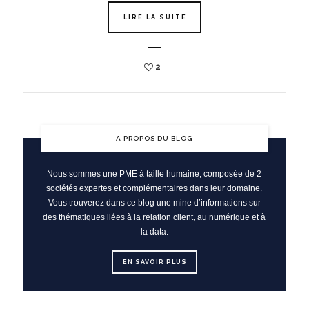
LIRE LA SUITE
2
A PROPOS DU BLOG
Nous sommes une PME à taille humaine, composée de 2
sociétés expertes et complémentaires dans leur domaine.
Vous trouverez dans ce blog une mine d’informations sur
des thématiques liées à la relation client, au numérique et à
la data.
EN SAVOIR PLUS