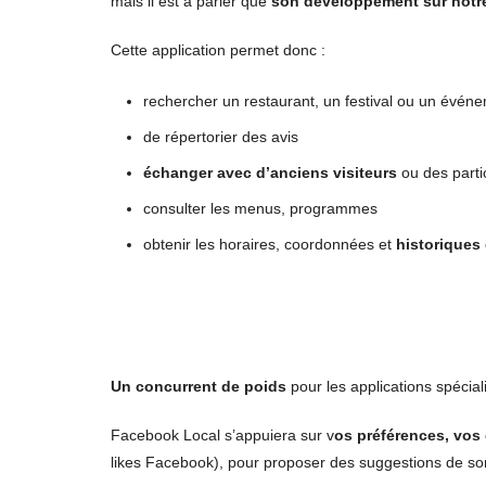
mais il est à parier que
son développement sur notre
Cette application permet donc :
rechercher un restaurant, un festival ou un évén
de répertorier des avis
échanger avec d’anciens visiteurs
ou des parti
consulter les menus, programmes
obtenir les horaires, coordonnées et
historiques 
Un concurrent de poids
pour les applications spécia
Facebook Local s’appuiera sur v
os préférences, vos
likes Facebook), pour proposer des suggestions de sort