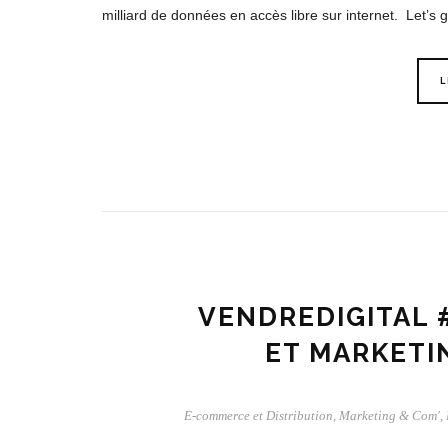
milliard de données en accès libre sur internet. Let’s g
L
VENDREDIGITAL #
ET MARKETI
E-commerce et Distribution
,
Marketing & Com'
,