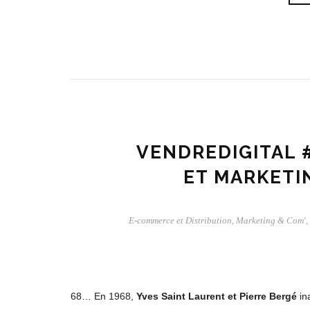
VENDREDIGITAL #
ET MARKETI
E-commerce et Distribution
,
Marketing & Com'
,
68… En 1968,
Yves Saint Laurent et Pierre Bergé
in