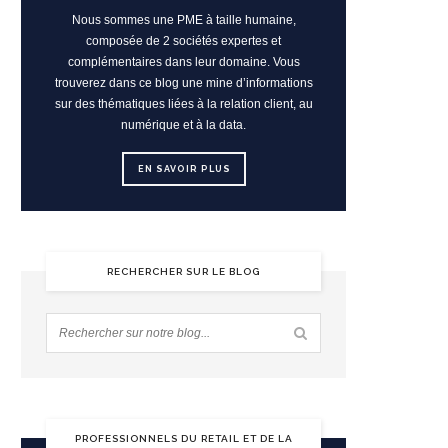
Nous sommes une PME à taille humaine,
composée de 2 sociétés expertes et
complémentaires dans leur domaine. Vous
trouverez dans ce blog une mine d’informations
sur des thématiques liées à la relation client, au
numérique et à la data.
EN SAVOIR PLUS
RECHERCHER SUR LE BLOG
PROFESSIONNELS DU RETAIL ET DE LA