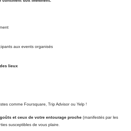
 continent soit imminent.
ement
cipants aux events organisés
des lieux
listes comme Foursquare, Trip Advisor ou Yelp !
 goûts et ceux de votre entourage proche
(manifestés par les
ies susceptibles de vous plaire.