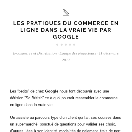
LES PRATIQUES DU COMMERCE EN
LIGNE DANS LA VRAIE VIE PAR
GOOGLE
E-commerce et Distribution
Equipe des Redacteurs
11 décembre
-
-
2012
Les “petits” de chez
Google
nous font découvrir avec une
dérision “So British” ce à quoi pourrait ressembler le commerce
en ligne dans la vraie vie.
On assiste au parcours type d’un client qui fait ses courses dans
un supermarché, ponctué de questions pour valider ses choix,
d’autres liées à son identité, modalités de paiement, frais de port,