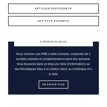
ARTICLES PRÉCÉDENTS
ARTICLES SUIVANTS
A PROPOS DU BLOG
Nous sommes une PME à taille humaine, composée de 2
sociétés expertes et complémentaires dans leur domaine.
Vous trouverez dans ce blog une mine d’informations sur
des thématiques liées à la relation client, au numérique et à
la data.
EN SAVOIR PLUS