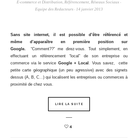
E-commerce et Distribution
,
Référencement
,
Réseaux Sociaux
-
Equipe des Redacteurs
14 janvier 2013
-
Sans site internet, il est possible d’être référencé et
même d’apparaître en première position sur
Google.
“Comment??” me direz-vous. Tout simplement, en
effectuant un référencement “local” de son entreprise ou
commerce via le service
Google + Local
. Vous savez, cette
petite carte géographique (un peu agressive) avec des signets
dessus (A, B, C…) qui localisent les entreprises ou commerces à
proximité de chez vous.
LIRE LA SUITE
4