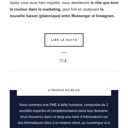
Après vous avoir bien inquiété, nous aborderons
le rôle que tient
la couleur dans le marketing,
pour finir en analysant
la
nouvelle liaison (platonique) entre Messenger et Instagram.
LIRE LA SUITE
2
A PROPOS DU BLOG
Nous sommes une PME à taille humaine, composée de 2
sociétés expertes et complémentaires dans leur domaine.
Vous trouverez dans ce blog une mine d’informations sur
des thématiques liées à la relation client, au numérique et à