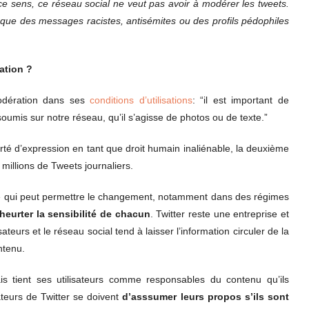
n ce sens, ce réseau social ne veut pas avoir à modérer les tweets.
rsque des messages racistes, antisémites ou des profils pédophiles
ration ?
modération dans ses
conditions d’utilisations
: “il est important de
oumis sur notre réseau, qu’il s’agisse de photos ou de texte.”
berté d’expression en tant que droit humain inaliénable, la deuxième
s millions de Tweets journaliers.
t ce qui peut permettre le changement, notamment dans des régimes
heurter la sensibilité de chacun
. Twitter reste une entreprise et
ateurs et le réseau social tend à laisser l’information circuler de la
ntenu.
s tient ses utilisateurs comme responsables du contenu qu’ils
sateurs de Twitter se doivent
d’asssumer leurs propos s’ils sont