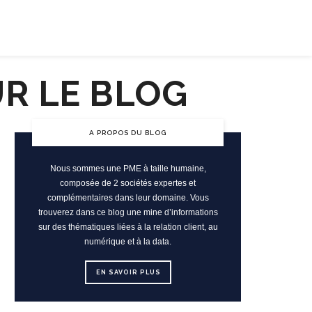
ENTREPRISE RESPONSABLE
JOB
A PROPOS DU BLOG
Nous sommes une PME à taille humaine,
composée de 2 sociétés expertes et
complémentaires dans leur domaine. Vous
trouverez dans ce blog une mine d’informations
sur des thématiques liées à la relation client, au
numérique et à la data.
EN SAVOIR PLUS