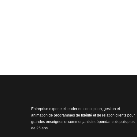
Entreprise experte et leader en conception, gestion et
animation de programmes de fidélité et de relation clients pour
grandes enseignes et commerçants indépendants depuis plus
de 25 ans.