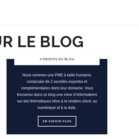
ENTREPRISE RESPONSABLE
JOB
A PROPOS DU BLOG
Nous sommes une PME à taille humaine,
composée de 2 sociétés expertes et
complémentaires dans leur domaine. Vous
trouverez dans ce blog une mine d’informations
sur des thématiques liées à la relation client, au
numérique et à la data.
EN SAVOIR PLUS