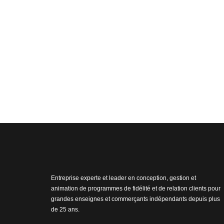
Entreprise experte et leader en conception, gestion et
animation de programmes de fidélité et de relation clients pour
grandes enseignes et commerçants indépendants depuis plus
de 25 ans.