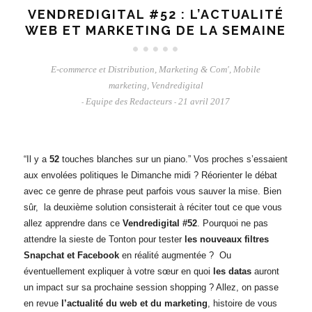
VENDREDIGITAL #52 : L’ACTUALITÉ
WEB ET MARKETING DE LA SEMAINE
E-commerce et Distribution
,
Marketing & Com'
,
Mobile
marketing
,
Vendredigital
Equipe des Redacteurs
21 avril 2017
-
-
“Il y a
52
touches blanches sur un piano.” Vos proches s’essaient
aux envolées politiques le Dimanche midi ? Réorienter le débat
avec ce genre de phrase peut parfois vous sauver la mise. Bien
sûr, la deuxième solution consisterait à réciter tout ce que vous
allez apprendre dans ce
Vendredigital #52
. Pourquoi ne pas
attendre la sieste de Tonton pour tester
les nouveaux filtres
Snapchat et Facebook
en réalité augmentée ? Ou
éventuellement expliquer à votre sœur en quoi
les datas
auront
un impact sur sa prochaine session shopping ? Allez, on passe
en revue
l’actualité du web et du marketing
, histoire de vous