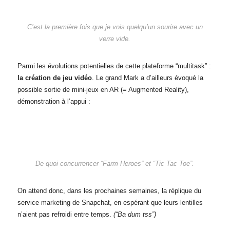
C’est la première fois que je vois quelqu’un sourire avec un
verre vide.
Parmi les évolutions potentielles de cette plateforme “multitask” :
la création de jeu vidéo
. Le grand Mark a d’ailleurs évoqué la
possible sortie de mini-jeux en AR (= Augmented Reality),
démonstration à l’appui :
De quoi concurrencer “Farm Heroes” et “Tic Tac Toe”.
On attend donc, dans les prochaines semaines, la réplique du
service marketing de Snapchat, en espérant que leurs lentilles
n’aient pas refroidi entre temps.
(“Ba dum tss”)