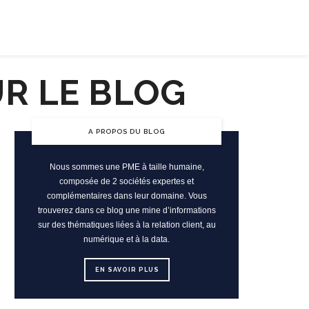
ENTREPRISE RESPONSABLE
JOB
A PROPOS DU BLOG
Nous sommes une PME à taille humaine,
composée de 2 sociétés expertes et
complémentaires dans leur domaine. Vous
trouverez dans ce blog une mine d’informations
sur des thématiques liées à la relation client, au
numérique et à la data.
EN SAVOIR PLUS