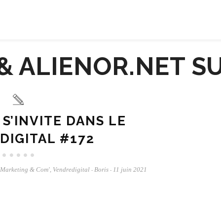
 S’INVITE DANS LE
DIGITAL #172
Marketing & Com'
,
Vendredigital
Boris
11 juin 2021
-
-