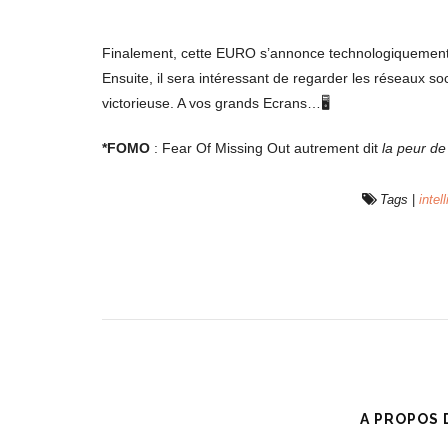
Finalement, cette EURO s’annonce technologiquement e
Ensuite, il sera intéressant de regarder les réseaux 
victorieuse. A vos grands Ecrans…🖥
*FOMO
: Fear Of Missing Out autrement dit
la peur de
Tags
|
intel
A PROPOS 