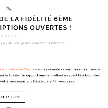
DE LA FIDÉLITÉ 6ÈME
RIPTIONS OUVERTES !
ng & Com'
Equipe des Redacteurs
11 mars 2015
-
-
 la Fidélisation Clientèle
vous présente sa
synthèse des travaux
ur la fidélité. Un
rapport annuel
mettant en avant l’évolution des
délité sera remis aux Décideurs et Universitaires.
IRE LA SUITE