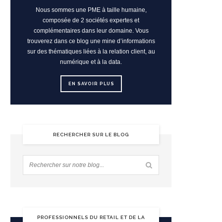
Nous sommes une PME à taille humaine,
composée de 2 sociétés expertes et
complémentaires dans leur domaine. Vous
trouverez dans ce blog une mine d’informations
sur des thématiques liées à la relation client, au
numérique et à la data.
EN SAVOIR PLUS
RECHERCHER SUR LE BLOG
PROFESSIONNELS DU RETAIL ET DE LA