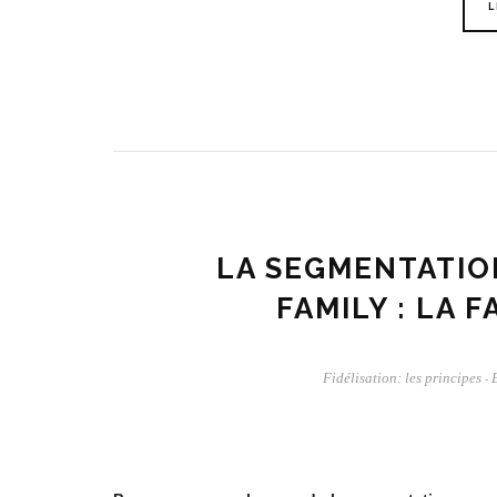
L
LA SEGMENTATION
FAMILY : LA F
Fidélisation: les principes
-