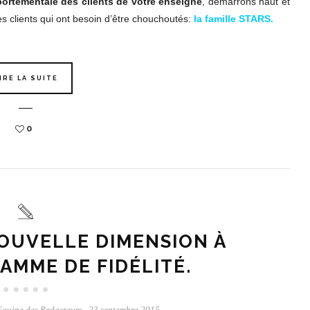
rtementale des clients de votre enseigne
, démarrons haut et
les clients qui ont besoin d’être chouchoutés:
la famille STARS.
IRE LA SUITE
0
 NOUVELLE DIMENSION À
AMME DE FIDÉLITÉ.
Equipe des Redacteurs
23 septembre 2015