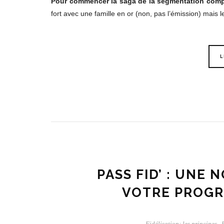
Pour commencer la saga de la segmentation compo
fort avec une famille en or (non, pas l’émission) mais 
L
PASS FID’ : UNE
VOTRE PROGR
Fidélisation: les principes