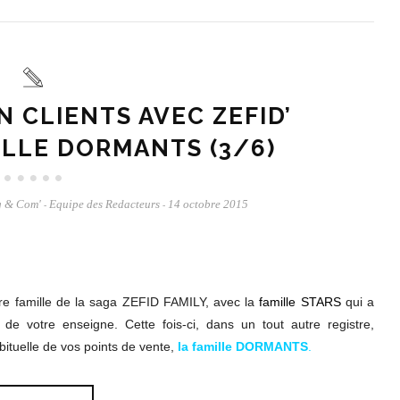
 CLIENTS AVEC ZEFID’
MILLE DORMANTS (3/6)
g & Com'
Equipe des Redacteurs
14 octobre 2015
-
-
re famille de la saga ZEFID FAMILY, avec la
famille STARS
qui a
de votre enseigne. Cette fois-ci, dans un tout autre registre,
bituelle de vos points de vente,
la famille DORMANTS
.