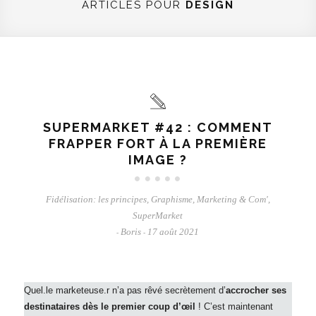
ARTICLES POUR
DESIGN
SUPERMARKET #42 : COMMENT
FRAPPER FORT À LA PREMIÈRE
IMAGE ?
Fidélisation: les principes
,
Graphisme
,
Marketing & Com'
,
SuperMarket
Boris
17 août 2021
-
-
Quel.le marketeuse.r n’a pas rêvé
secrètement d’
accrocher ses
destinataires dès le premier coup d’œil
! C’est maintenant