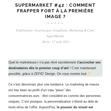
SUPERMARKET #42 : COMMENT
FRAPPER FORT À LA PREMIÈRE
IMAGE ?
Fidélisation: les principes
,
Graphisme
,
Marketing & Com'
,
SuperMarket
Boris
17 août 2021
-
-
Quel.le marketeuse.r n’a pas rêvé
secrètement d’
accrocher ses
destinataires dès le premier coup d’œil
! C’est maintenant
possible, grâce à ZEFID’ Design. On vous montre tout
Ce n’est désormais plus une tendance. Le marketing de masse
est has been au profit d’un vœu “pieux” des
consommatrices.eurs : être considéré.es comme des personnes
uniques. C’est pourquoi, la personnalisation s’étend au delà du
texte et/ou de l’offre. Aujourd’hui,
le pouvoir du visuel est