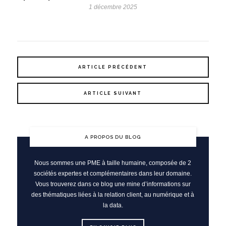
1 décembre 2025
ARTICLE PRÉCÉDENT
ARTICLE SUIVANT
A PROPOS DU BLOG
Nous sommes une PME à taille humaine, composée de 2
sociétés expertes et complémentaires dans leur domaine.
Vous trouverez dans ce blog une mine d’informations sur
des thématiques liées à la relation client, au numérique et à
la data.