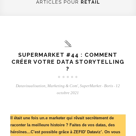
ARTICLES POUR
RETAIL
SUPERMARKET #44 : COMMENT
CRÉER VOTRE DATA STORYTELLING
?
Datavisualisation
,
Marketing & Com'
,
SuperMarket
Boris
12
-
-
octobre 2021
Il était une fois un.e marketer qui rêvait secrètement de
raconter la meilleure histoire ? Faites de vos datas, des
héroïnes…C’est possible grâce à ZEFID’ Dataviz’. On vous