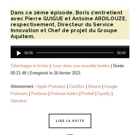
Dans ce 2ème épisode, Boris s’entretient
avec Pierre GUIGUE et Antoine ARDILOUZE,
respectivement, Directeur du Service
Innovation et Chef de projet du Groupe
Aquitem.
Lecteur
audio
00:00
00:00
Télécharger le fichier
|
Jouer dans une nouvelle fenêtre
|
Durée:
00:21:48
|
Enregistré le 26 février 2021
Abonnement :
Apple Podcasts
|
CastBox
|
Deezer
|
Google
Podcasts
|
Podbean
|
Podcast Addict
|
Podtail
|
Spotify
|
Spreaker
LIRE LA SUITE