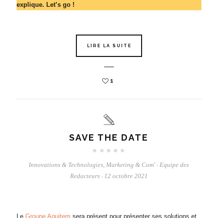
explique. Let’s go !
LIRE LA SUITE
1
SAVE THE DATE
Innovations & Technologies
,
Marketing & Com'
Equipe des
-
Redacteurs
12 octobre 2021
-
Le
Groupe Aquitem
sera présent pour présenter ses solutions et