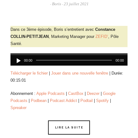
Boris
23 juillet 2021
-
-
Dans ce 3ème épisode, Boris s’entretient avec
Constance
COLLIN-PETITJEAN
, Marketing Manager pour
ZEFID’
, Pôle
Santé.
Lecteur
audio
00:00
00:00
Télécharger le fichier
|
Jouer dans une nouvelle fenêtre
|
Durée:
00:15:01
Abonnement :
Apple Podcasts
|
CastBox
|
Deezer
|
Google
Podcasts
|
Podbean
|
Podcast Addict
|
Podtail
|
Spotify
|
Spreaker
LIRE LA SUITE