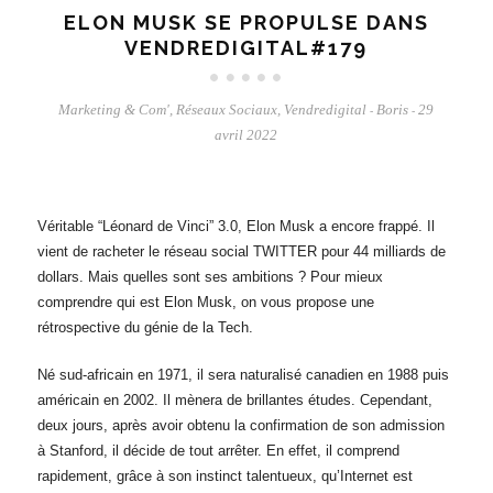
ELON MUSK SE PROPULSE DANS
VENDREDIGITAL#179
Marketing & Com'
,
Réseaux Sociaux
,
Vendredigital
Boris
29
-
-
avril 2022
Véritable “Léonard de Vinci” 3.0, Elon Musk a encore frappé. Il
vient de racheter le réseau social TWITTER pour 44 milliards de
dollars. Mais quelles sont ses ambitions ? Pour mieux
comprendre qui est Elon Musk, on vous propose une
rétrospective du génie de la Tech.
Né sud-africain en 1971, il sera naturalisé canadien en 1988 puis
américain en 2002. Il mènera de brillantes études. Cependant,
deux jours, après avoir obtenu la confirmation de son admission
à Stanford, il décide de tout arrêter. En effet, il comprend
rapidement, grâce à son instinct talentueux, qu’Internet est